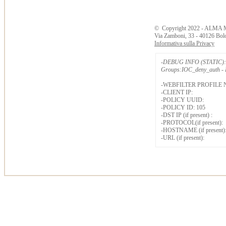
©
Copyright
2022 - ALMA 
Via Zamboni, 33 - 40126 Bol
Informativa sulla Privacy
-DEBUG INFO (STATIC): 
Groups:IOC_deny_auth - B
-WEBFILTER PROFILE 
-CLIENT IP:
-POLICY UUID:
-POLICY ID: 105
-DST IP (if present) :
-PROTOCOL(if present):
-HOSTNAME (if present)
-URL (if present):