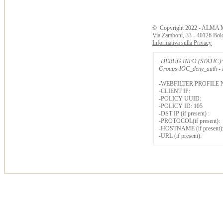
©
Copyright
2022 - ALMA 
Via Zamboni, 33 - 40126 Bol
Informativa sulla Privacy
-DEBUG INFO (STATIC): 
Groups:IOC_deny_auth - B
-WEBFILTER PROFILE 
-CLIENT IP:
-POLICY UUID:
-POLICY ID: 105
-DST IP (if present) :
-PROTOCOL(if present):
-HOSTNAME (if present)
-URL (if present):