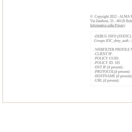
©
Copyright
2022 - ALMA 
Via Zamboni, 33 - 40126 Bol
Informativa sulla Privacy
-DEBUG INFO (STATIC): 
Groups:IOC_deny_auth - B
-WEBFILTER PROFILE 
-CLIENT IP:
-POLICY UUID:
-POLICY ID: 105
-DST IP (if present) :
-PROTOCOL(if present):
-HOSTNAME (if present)
-URL (if present):