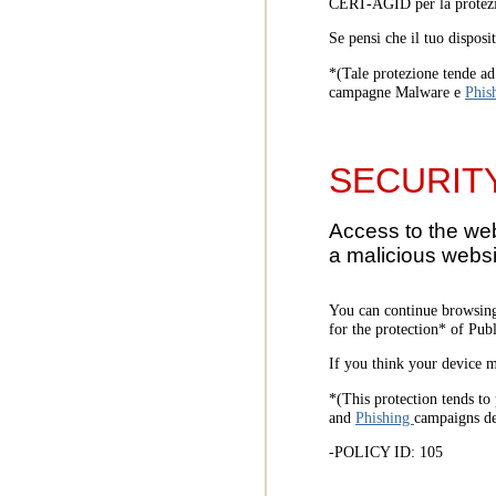
CERT-AGID per la protezi
Se pensi che il tuo disposi
*(Tale protezione tende ad 
campagne Malware e
Phis
SECURIT
Access to the we
a malicious websi
You can continue browsing
for the protection* of Pub
If you think your device m
*(This protection tends to 
and
Phishing
campaigns d
-POLICY ID: 105