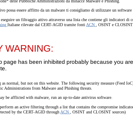
one* delle Pubbliche Amministrazioni da minacce Malware e Phishing.
tivo possa essere afflitto da un malware ti consigliamo di utilizzare un software
eseguire un filtraggio attivo attraverso una lista che contiene gli indicatori di
hing
Italiane rilevate dal CERT-AGID tramite fonti
ACN
, OSINT e CLOSINT
Y WARNING:
b page has been inhibited probably because you are 
te.
 as normal, but not on this website. The following security measure (Feed I
lic Administrations from Malware and Phishing threats.
ay be afflicted with malware, run an up-to-date antivirus software.
perform an active filtering through a list that contains the compromise indicato
etected by the CERT-AGID through
ACN
, OSINT and CLOSINT sources)